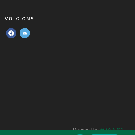
VOLG ONS
facebook
mail
Designed by
WPZOOM