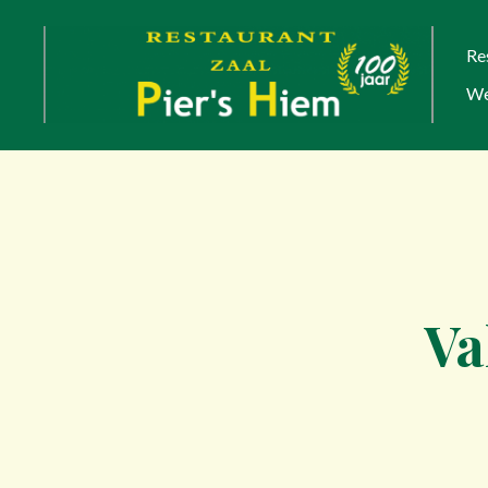
Re
We
Va