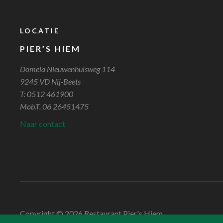
LOCATIE
PIER’S HIEM
Domela Nieuwenhuisweg 114
9245 VD Nij-Beets
T: 0512 461900
Mob.T. 06 26451475
Naar contact
Copyright © 2026 Restaurant Pier's Hiem