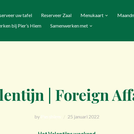
serveer uw tafel
Reserveer Zaal
Menukaart
Maand
rken bij Pier’s Hiem
Samenwerken met
lentijn | Foreign Aff
by
Piershiem
25 januari 2022