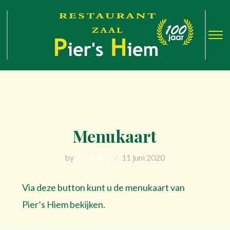
T
s
&
na
Menukaart
by
Piershiem
11 juni 2020
Via deze button kunt u de menukaart van
Pier’s Hiem bekijken.